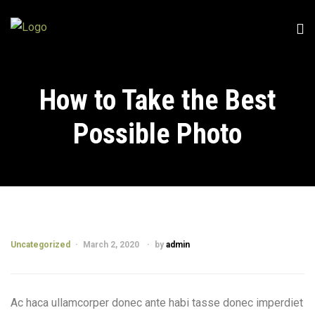
How to Take the Best
Possible Photo
Uncategorized
March 2, 2020
by
admin
Ac haca ullamcorper donec ante habi tasse donec imperdiet